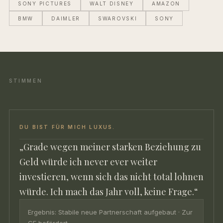
SONY PICTURES
WALT DISNEY
AMAZON
BMW
DAIMLER
SWAROVSKI
SONY
STIMMEN
DU BIST FÜR MICH LUXUS.
„Grade wegen meiner starken Beziehung zu
Geld würde ich never ever weiter
investieren, wenn sich das nicht total lohnen
würde. Ich mach das Jahr voll, keine Frage.“
Ergebnis: Stabile neue Partnerschaft aufgebaut · Zur
GF befördert