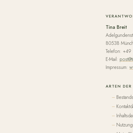
VERANTWO
Tina Breit
Adelgundenst
80538 Münc
Telefon: +49
E-Mail:
post@t
Impressum:
w
ARTEN DER
Bestand
Kontaktd
Inhaltsd
Nutzungs