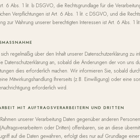
Art. 6 Abs. 1 lit. b DSGVO, die Rechtsgrundlage für die Verarbeitung
lichen Verpflichtungen ist Art. 6 Abs. 1 lit. c DSGVO, und die Recht
ung zur Wahrung unserer berechtigten Interessen ist Art. 6 Abs. 1 l
TSMASSNAHME
e sich regelmäßig über den Inhalt unserer Datenschutzerklärung zu i
ie Datenschutzerklärung an, sobald die Änderungen der von uns d
tungen dies erforderlich machen. Wir informieren Sie, sobald durc
ne Mitwirkungshandlung Ihrerseits (z.B. Einwilligung) oder eine so
enachrichtigung erforderlich wird.
RBEIT MIT AUFTRAGSVERARBEITERN UND DRITTEN
m Rahmen unserer Verarbeitung Daten gegenüber anderen Persone
Auftragsverarbeitern oder Dritten) offenbaren, sie an diese übermit
ugriff auf die Daten gewähren, erfolgt dies nur auf Grundlage einer