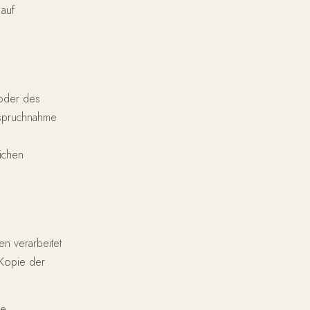
 auf
 oder des
nspruchnahme
lichen
en verarbeitet
 Kopie der
ie