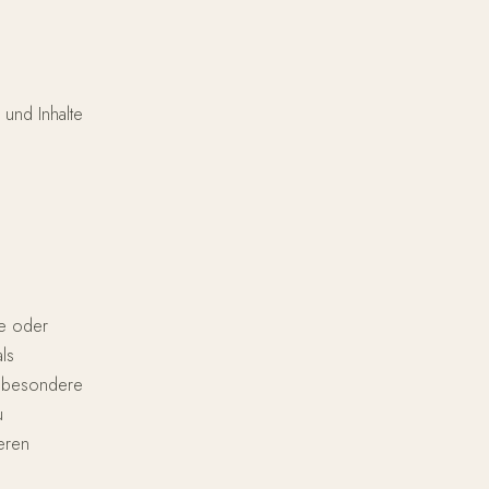
 und Inhalte
te oder
ls
insbesondere
u
eren