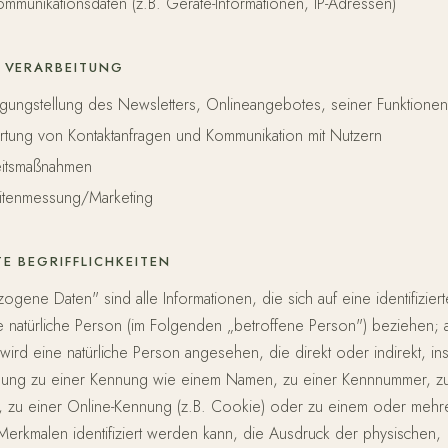
mmunikationsdaten (z.B. Geräte-Informationen, IP-Adressen)
 VERARBEITUNG
gungstellung des Newsletters, Onlineangebotes, seiner Funktionen
rtung von Kontaktanfragen und Kommunikation mit Nutzern
eitsmaßnahmen
itenmessung/Marketing
E BEGRIFFLICHKEITEN
gene Daten" sind alle Informationen, die sich auf eine identifizier
are natürliche Person (im Folgenden „betroffene Person") beziehen; a
ar wird eine natürliche Person angesehen, die direkt oder indirekt, 
dnung zu einer Kennung wie einem Namen, zu einer Kennnummer, z
n, zu einer Online-Kennung (z.B. Cookie) oder zu einem oder mehr
rkmalen identifiziert werden kann, die Ausdruck der physischen,