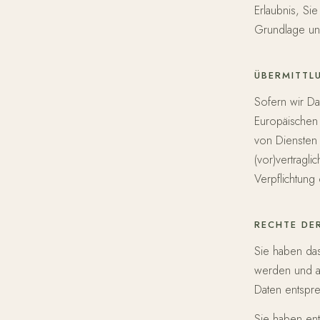
Erlaubnis, Sie
Grundlage uns
ÜBERMITTL
Sofern wir Da
Europäischen 
von Diensten 
(vor)vertragli
Verpflichtung
RECHTE DE
Sie haben das
werden und au
Daten entspr
Sie haben en