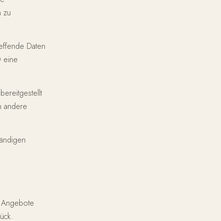
n zu
effende Daten
O eine
ereitgestellt
n andere
tändigen
e Angebote
ück.