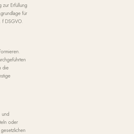
 zur Erfüllung
sgrundlage für
it. f DSGVO.
nformieren.
urchgeführten
h die
nstige
n und
teln oder
 gesetzlichen