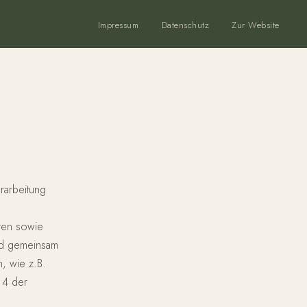
Impressum
Datenschutz
Zur Website
rarbeitung
ten sowie
end gemeinsam
n, wie z.B.
 4 der