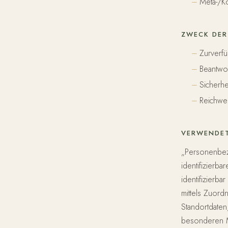
Meta-/Ko
ZWECK DER
Zurverfü
Beantwo
Sicherh
Reichwe
VERWENDET
„Personenbezo
identifizierb
identifizierb
mittels Zuor
Standortdate
besonderen Me