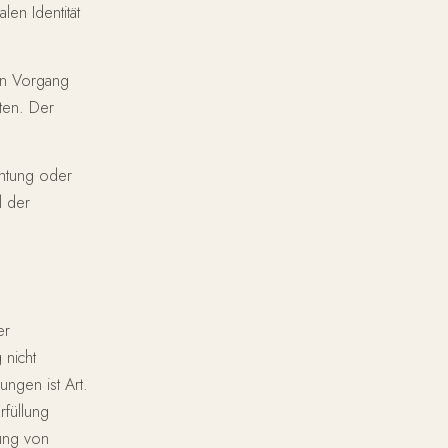
len Identität
ten Vorgang
ten. Der
chtung oder
l der
er
 nicht
ungen ist Art.
rfüllung
ung von