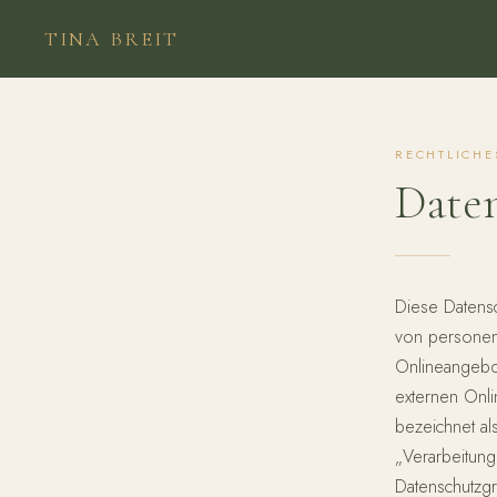
TINA BREIT
RECHTLICHE
Daten
Diese Datensc
von personen
Onlineangebo
externen Onli
bezeichnet al
„Verarbeitung
Datenschutz