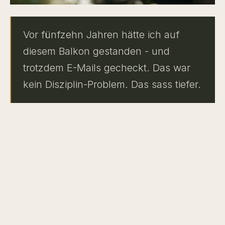
Vor fünfzehn Jahren hätte ich auf
diesem Balkon gestanden - und
trotzdem E-Mails gecheckt. Das war
kein Disziplin-Problem. Das sass tiefer.